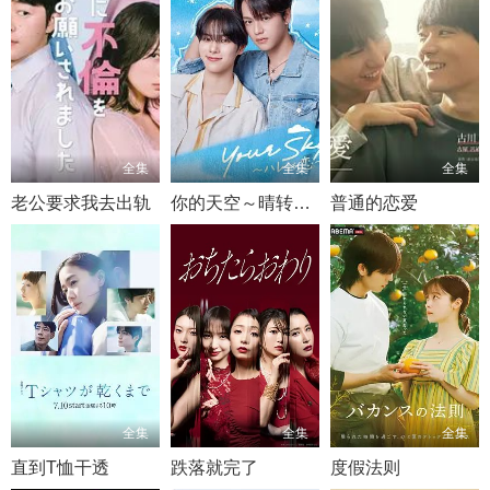
全集
全集
全集
老公要求我去出轨
你的天空～晴转恋～
普通的恋爱
全集
全集
全集
直到T恤干透
跌落就完了
度假法则