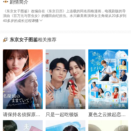
剧情简介
《东京女子图鉴》改编自在《东京日历》上连载的同名四格漫画，电视剧版的导
演由《百万元与苦虫女》的棚田由纪担当。水川麻美将演绎女主角绫从20多岁到
40多岁的成长过程
详情
东京女子图鉴
相关推荐
全集
全集
全集
请保持名侦探原来的样子
只是一起吃顿饭
夏色之云掀起恋爱与风暴