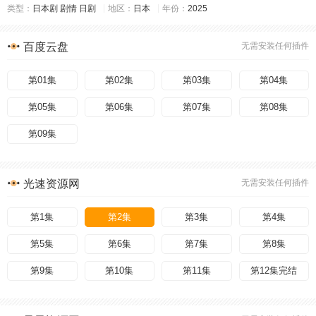
类型：
日本剧
剧情
日剧
地区：
日本
年份：
2025
百度云盘
无需安装任何插件
第01集
第02集
第03集
第04集
第05集
第06集
第07集
第08集
第09集
光速资源网
无需安装任何插件
第1集
第2集
第3集
第4集
第5集
第6集
第7集
第8集
第9集
第10集
第11集
第12集完结