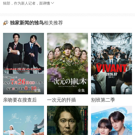
辑部，作为新人记者，面
详情
独家新闻的雏鸟
相关推荐
全集
全集
全集
亲吻要在搜查后
一次元的扦插
别班第二季