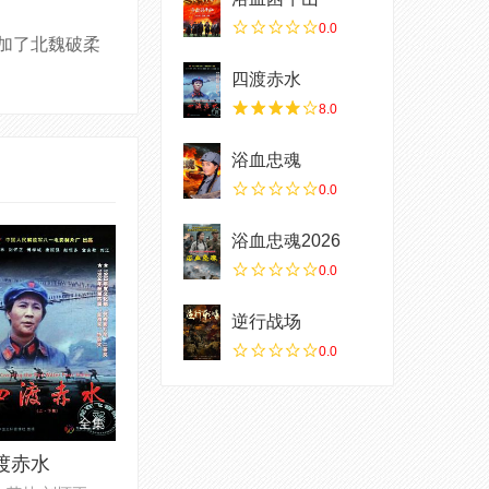
0.0
加了北魏破柔
四渡赤水
8.0
浴血忠魂
0.0
浴血忠魂2026
0.0
逆行战场
0.0
全集
渡赤水