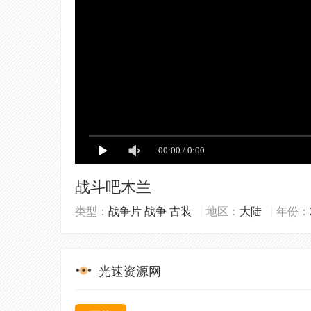
战斗吧木兰
类型：
战争片
战争
古装
地区：
大陆
年份：
光速资源网