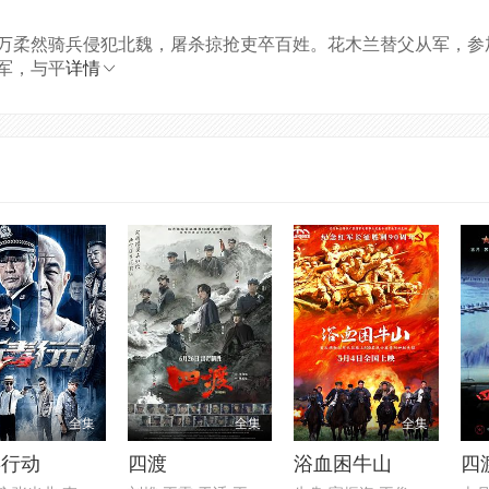
万柔然骑兵侵犯北魏，屠杀掠抢吏卒百姓。花木兰替父从军，参
军，与平
详情
全集
全集
全集
毒行动
四渡
浴血困牛山
四