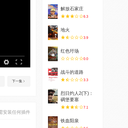
解放石家庄
6.3
地火
3.9
红色圩场
0.0
战斗的道路
3.3
下一集
烈日灼人2(下)：
碉堡要塞
7.1
需安装任何插件
铁血阳泉