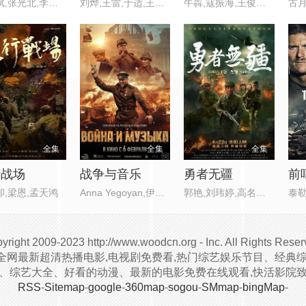
李幼斌,张光北,李雨桐
刘烨,王雷,于适,王志飞,王耀庆
牛犇,寇振海,王俊东,卢海华,肖
古月
全集
全集
全集
行战场
战争与音乐
勇者无疆
前哨
卯,梁恩,孟天鸿
Anna Yegoyan,伊丽莎
郭艳,刘玮婷,高名扬,刘思博,张
yright
2009-2023 http://www.woodcn.org - Inc. All Rights Reser
全网最新超清热播电影,电视剧免费看,热门综艺娱乐节目、经典综
剧、综艺大全、好看的动漫、最新的电影免费在线观看,快活影院
RSS
-
Sitemap
-
google
-
360map
-
sogou
-
SMmap
-
bingMap
-