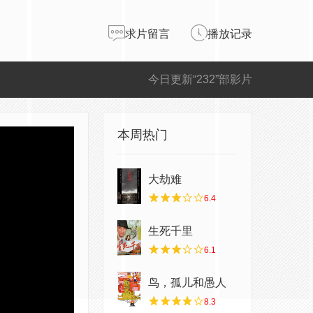
求片留言
播放记录
今日更新“232”部影片
本周热门
大劫难
6.4
生死千里
6.1
鸟，孤儿和愚人
8.3