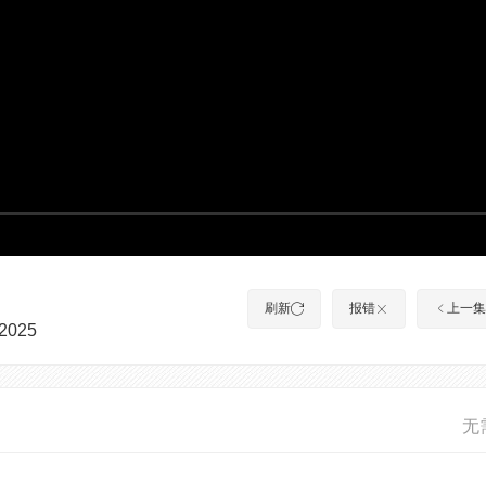
刷新
报错
上一集
2025
无