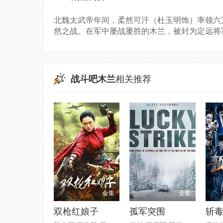
北魏太武帝年间，柔然可汗（杜玉明饰）率领六
然之战。在军中屡战屡胜的木兰，被封为定远将
战斗吧木兰
相关推荐
全集
全集
双枪红娘子
孤军突围
斩