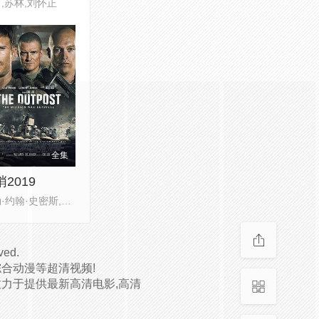
,苏林,刘怀正
全集
2019
泰勒·约翰·史密斯,奥兰多·布鲁
ved.
合动漫等超清视频!
致力于提供最新高清电影,高清