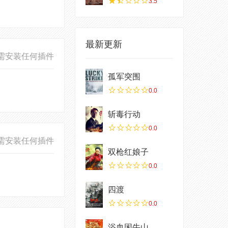
3.5
最新更新
需安装任何插件
孤军突围
0.0
斩毒行动
0.0
需安装任何插件
双枪红娘子
0.0
四渡
0.0
浴血困牛山