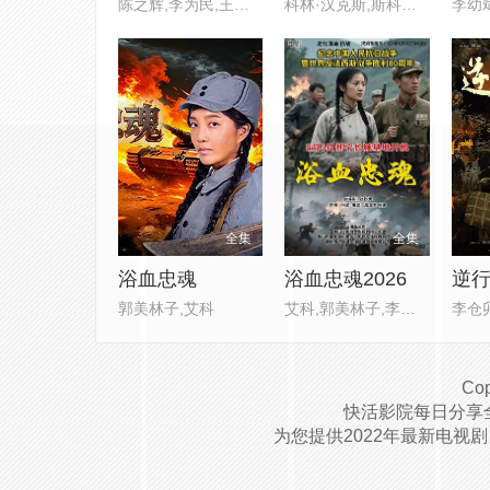
陈之辉,李为民,王岗岗,谢宁,王
科林·汉克斯,斯科特·伊斯特伍德
全集
全集
浴血忠魂
浴血忠魂2026
逆
郭美林子,艾科
艾科,郭美林子,李博,葛佳佳,邓
李仓
Cop
快活影院每日分享
为您提供2022年最新电视