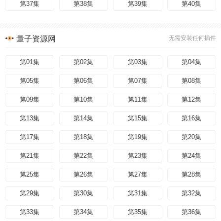
第37集
第38集
第39集
第40集
量子资源网
无需安装任何插件
第01集
第02集
第03集
第04集
第05集
第06集
第07集
第08集
第09集
第10集
第11集
第12集
第13集
第14集
第15集
第16集
第17集
第18集
第19集
第20集
第21集
第22集
第23集
第24集
第25集
第26集
第27集
第28集
第29集
第30集
第31集
第32集
第33集
第34集
第35集
第36集