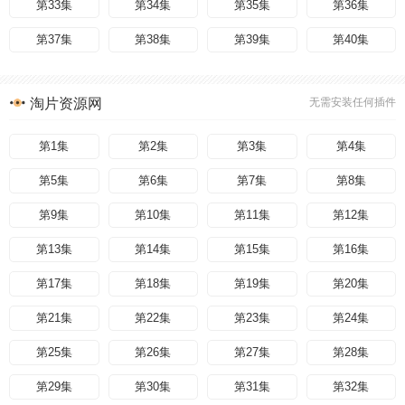
第33集
第34集
第35集
第36集
第37集
第38集
第39集
第40集
淘片资源网
无需安装任何插件
第1集
第2集
第3集
第4集
第5集
第6集
第7集
第8集
第9集
第10集
第11集
第12集
第13集
第14集
第15集
第16集
第17集
第18集
第19集
第20集
第21集
第22集
第23集
第24集
第25集
第26集
第27集
第28集
第29集
第30集
第31集
第32集