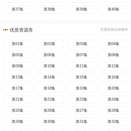
第37集
第38集
第39集
第40集
优质资源库
无需安装任何插件
第01集
第02集
第03集
第04集
第05集
第06集
第07集
第08集
第09集
第10集
第11集
第12集
第13集
第14集
第15集
第16集
第17集
第18集
第19集
第20集
第21集
第22集
第23集
第24集
第25集
第26集
第27集
第28集
第29集
第30集
第31集
第32集