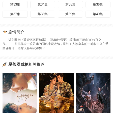
第33集
第34集
第35集
第36集
第37集
第38集
第39集
第40集
剧情简介
该剧是继《香蜜沉沉烬如霜》《冰糖炖雪梨》后“蜜糖三部曲”的收官之
作。 根据作家一度君华的同名小说改编，讲述了人族皇室的一对孪生公主受
阴谋算计，错嫁天界与沉
详情
星落凝成糖
相关推荐