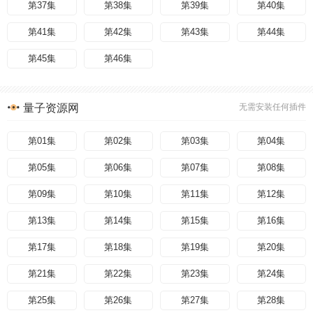
第37集
第38集
第39集
第40集
第41集
第42集
第43集
第44集
第45集
第46集
量子资源网
无需安装任何插件
第01集
第02集
第03集
第04集
第05集
第06集
第07集
第08集
第09集
第10集
第11集
第12集
第13集
第14集
第15集
第16集
第17集
第18集
第19集
第20集
第21集
第22集
第23集
第24集
第25集
第26集
第27集
第28集