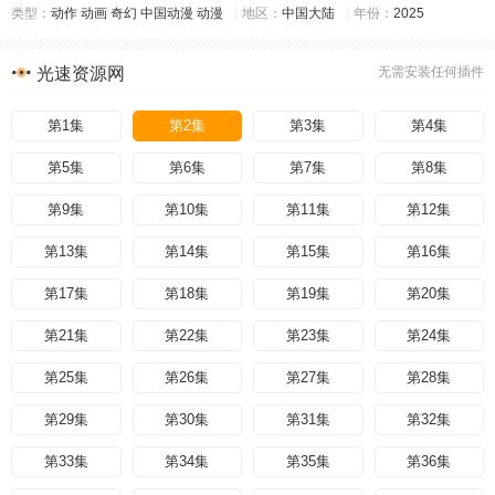
类型：
动作
动画
奇幻
中国动漫
动漫
地区：
中国大陆
年份：
2025
光速资源网
无需安装任何插件
第1集
第2集
第3集
第4集
第5集
第6集
第7集
第8集
第9集
第10集
第11集
第12集
第13集
第14集
第15集
第16集
第17集
第18集
第19集
第20集
第21集
第22集
第23集
第24集
第25集
第26集
第27集
第28集
第29集
第30集
第31集
第32集
第33集
第34集
第35集
第36集