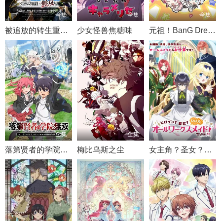
全集
全集
全集
被追放的转生重骑士用游戏知识开无双
少女怪兽焦糖味
元祖！BanG Dream酱
全集
全集
全集
落第贤者的学院无双第二回转生，S等级作弊魔术师冒险记
梅比乌斯之尘
女主角？圣女？不，我是杂役女仆（自豪）