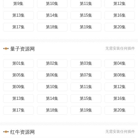
第9集
第10集
第11集
第12集
第13集
第14集
第15集
第16集
第17集
第18集
第19集
第20集
量子资源网
无需安装任何插件
第01集
第02集
第03集
第04集
第05集
第06集
第07集
第08集
第09集
第10集
第11集
第12集
第13集
第14集
第15集
第16集
第17集
第18集
第19集
第20集
红牛资源网
无需安装任何插件