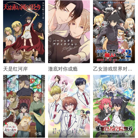
全集
全集
全集
天是红河岸
澈底对你成瘾
乙女游戏世界对路人角色很不友好 第二季
全集
全集
全集